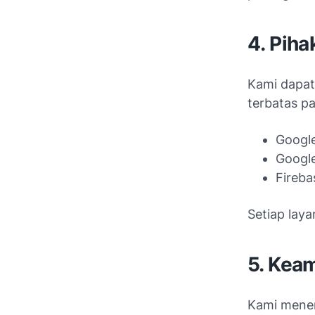
4. Piha
Kami dapat
terbatas p
Google
Googl
Fireba
Setiap laya
5. Kea
Kami mener