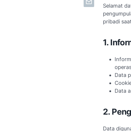
Selamat da
pengumpula
pribadi sa
1. Inf
Inform
operas
Data p
Cookie
Data a
2. Pen
Data diguna