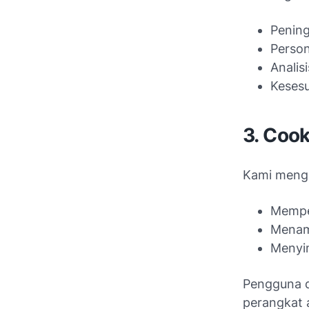
Pening
Person
Analisi
Kesesu
3. Cook
Kami mengg
Memper
Menamp
Menyi
Pengguna d
perangkat 