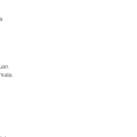
a
huan
kala.