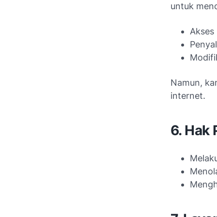
untuk men
Akses 
Penyal
Modifi
Namun, kam
internet.
6. Hak
Melak
Menola
Mengh