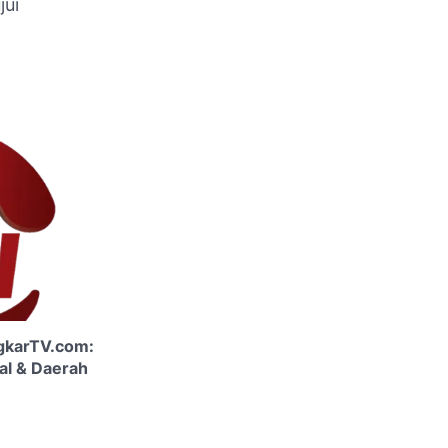
jui
ngkarTV.com:
nal & Daerah