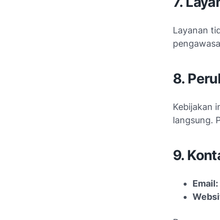
7. Lay
Layanan ti
pengawasan
8. Per
Kebijakan 
langsung. 
9. Kon
Email:
Websi