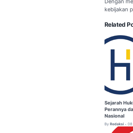
Dengan men
kebijakan pr
Related P
Sejarah Hu
Perannya da
Nasional
By
Redaksi
08
•