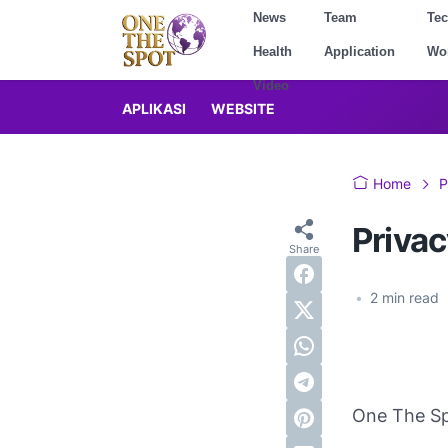
News
Team
Te
Health
Application
Wo
Video
APLIKASI
WEBSITE
Home
P
Privac
•
2
min read
One The S