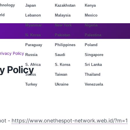
chnology
Japan
Kazakhstan
Kenya
rld
Lebanon
Malaysia
Mexico
Myanmar
New York
Nigeria
N. Korea
Pakistan
Palestina
Paraguay
Philippines
Poland
rivacy Policy
Russia
Saudi
Singapore
S. Africa
S. Korea
Sri Lanka
y Policy
Swiss
Taiwan
Thailand
Turkey
Ukraine
Venezuela
pot -
https://www.onethespot-network.web.id/?m=1